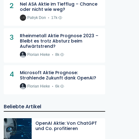
2
Nel ASA Aktie im Tiefflug – Chance
oder nicht wie weg?
Patryk Don
17k
3
Rheinmetall Aktie Prognose 2023 –
Bleibt es trotz Absturz beim
Aufwärtstrend?
Florian Hieke
8k
4
Microsoft Aktie Prognose:
Strahlende Zukunft dank OpenAI?
Florian Hieke
6k
Beliebte Artikel
OpenAI Aktie: Von ChatGPT
und Co. profitieren