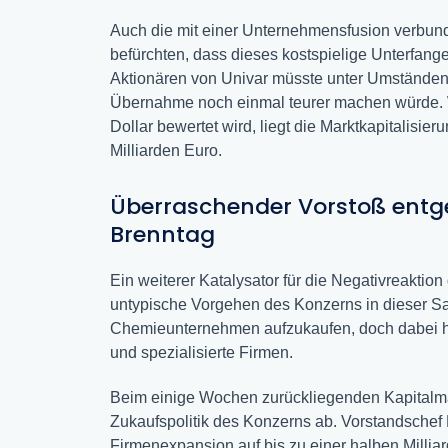
Auch die mit einer Unternehmensfusion verbund
befürchten, dass dieses kostspielige Unterfang
Aktionären von Univar müsste unter Umständen
Übernahme noch einmal teurer machen würde. Wä
Dollar bewertet wird, liegt die Marktkapitalisi
Milliarden Euro.
Überraschender Vorstoß entg
Brenntag
Ein weiterer Katalysator für die Negativreaktio
untypische Vorgehen des Konzerns in dieser Sac
Chemieunternehmen aufzukaufen, doch dabei han
und spezialisierte Firmen.
Beim einige Wochen zurückliegenden Kapitalmar
Zukaufspolitik des Konzerns ab. Vorstandschef 
Firmenexpansion auf bis zu einer halben Millia