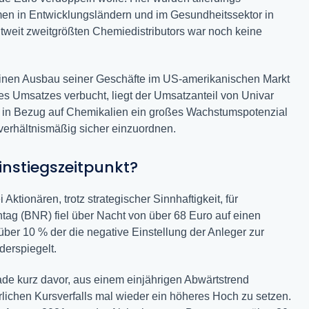
en in Entwicklungsländern und im Gesundheitssektor in
tweit zweitgrößten Chemiedistributors war noch keine
 einen Ausbau seiner Geschäfte im US-amerikanischen Markt
es Umsatzes verbucht, liegt der Umsatzanteil von Univar
at in Bezug auf Chemikalien ein großes Wachstumspotenzial
 verhältnismäßig sicher einzuordnen.
Einstiegszeitpunkt?
ktionären, trotz strategischer Sinnhaftigkeit, für
tag (BNR) fiel über Nacht von über 68 Euro auf einen
 über 10 % der die negative Einstellung der Anleger zur
erspiegelt.
de kurz davor, aus einem einjährigen Abwärtstrend
ichen Kursverfalls mal wieder ein höheres Hoch zu setzen.