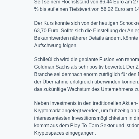
Seit seinem Höchststand von 86,44 Euro am 27.
% bis auf einen Tiefstwert von 56,02 Euro am 14
Der Kurs konnte sich von der heutigen Schockrea
63,70 Euro. Sollte sich die Einstellung der A
Bekanntwerden näherer Details ändern, könnte
Aufschwung folgen.
Schließlich wird die geplante Fusion von ren
Goldman Sachs als sehr positiv bewertet. Der Z
Branche sei demnach enorm zuträglich für den 
der Übernahme erfolgreich überwinden können, w
das zukünftige Wachstum des Unternehmens zu 
Neben Investments in den traditionellen Aktien-
Kryptomarkt angelegt werden, um frühzeitig an z
interessantesten Investitionsmöglichkeiten in di
kommt aus dem Play-To-Earn Sektor und ist dort
Kryptospaces eingegangen.