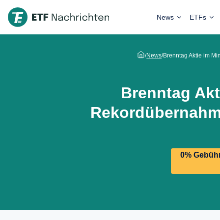
News
ETFs
/
News
/
Brenntag Aktie im M
Brenntag Akt
Rekordübernahme
0% Gebühre