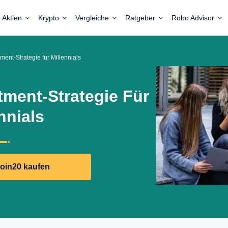
Aktien
Krypto
Vergleiche
Ratgeber
Robo Advisor
tment-Strategie für Millennials
tment-Strategie Für
nnials
coin20 kaufen