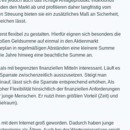
ht es jedoch auch das richtige Anlageprodukt. Indexfonds
den den Markt ab und profitieren daher langfristig vom
en Streuung bieten sie ein zusätzliches Maß an Sicherheit,
eichen lässt.
st flexibel zu gestalten. Hierfür eignen sich besonders die
großen Geldsumme auf einmal in den Aktienmarkt
arplan in regelmäßigen Abständen eine kleinere Summe
die Jahre hinweg eine beachtliche Summe an.
s mit begrenzten finanziellen Mitteln interessant. Läuft es
e Sparrate zwischenzeitlich ausszusetzen. Steigt man
inauf, lässt sich die Sparrate entsprechend erhöhen. Als
oher Flexibilität hinsichtlich der finanziellen Anforderungen
 junge Menschen. Er nutzt ihren größten Vorteil (Zeit) und
pielraum).
its mit dem Internet groß geworden. Dadurch haben junge
chnologie als Ältere. Auch bei der Wertpapieranlage spielt