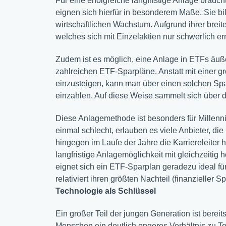
Für eine erfolgreiche langfristige Anlage brauc
eignen sich hierfür in besonderem Maße. Sie bil
wirtschaftlichen Wachstum. Aufgrund ihrer breit
welches sich mit Einzelaktien nur schwerlich err
Zudem ist es möglich, eine Anlage in ETFs äußer
zahlreichen ETF-Sparpläne. Anstatt mit einer 
einzusteigen, kann man über einen solchen Sp
einzahlen. Auf diese Weise sammelt sich über 
Diese Anlagemethode ist besonders für Millennial
einmal schlecht, erlauben es viele Anbieter, di
hingegen im Laufe der Jahre die Karriereleiter h
langfristige Anlagemöglichkeit mit gleichzeitig h
eignet sich ein ETF-Sparplan geradezu ideal für
relativiert ihren größten Nachteil (finanzieller S
Technologie als Schlüssel
Ein großer Teil der jungen Generation ist bere
Menschen ein deutlich engeres Verhältnis zu Te