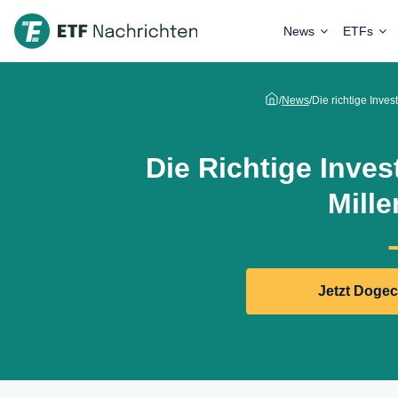
News
ETFs
/
News
/
Die richtige Inves
Die Richtige Inves
Mille
Jetzt Doge