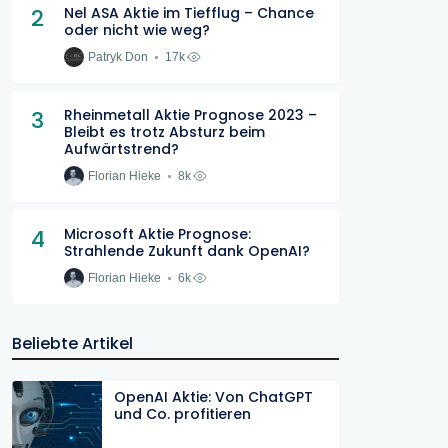
2
Nel ASA Aktie im Tiefflug – Chance
oder nicht wie weg?
Patryk Don
17k
3
Rheinmetall Aktie Prognose 2023 –
Bleibt es trotz Absturz beim
Aufwärtstrend?
Florian Hieke
8k
4
Microsoft Aktie Prognose:
Strahlende Zukunft dank OpenAI?
Florian Hieke
6k
Beliebte Artikel
OpenAI Aktie: Von ChatGPT
und Co. profitieren