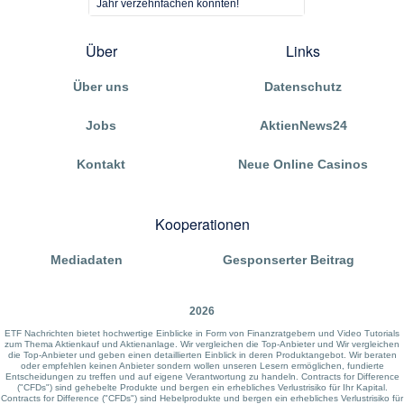
Jahr verzehnfachen könnten!
Über
Links
Über uns
Datenschutz
Jobs
AktienNews24
Kontakt
Neue Online Casinos
Kooperationen
Mediadaten
Gesponserter Beitrag
2026
ETF Nachrichten bietet hochwertige Einblicke in Form von Finanzratgebern und Video Tutorials
zum Thema Aktienkauf und Aktienanlage. Wir vergleichen die Top-Anbieter und Wir vergleichen
die Top-Anbieter und geben einen detaillierten Einblick in deren Produktangebot. Wir beraten
oder empfehlen keinen Anbieter sondern wollen unseren Lesern ermöglichen, fundierte
Entscheidungen zu treffen und auf eigene Verantwortung zu handeln. Contracts for Difference
("CFDs") sind gehebelte Produkte und bergen ein erhebliches Verlustrisiko für Ihr Kapital.
Contracts for Difference ("CFDs") sind Hebelprodukte und bergen ein erhebliches Verlustrisiko für