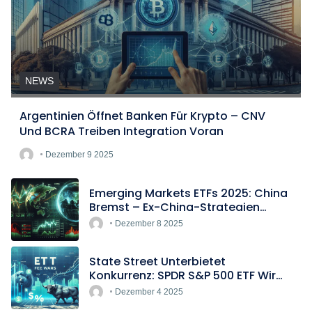
NEWS
Argentinien Öffnet Banken Für Krypto – CNV
Und BCRA Treiben Integration Voran
Dezember 9 2025
Emerging Markets ETFs 2025: China
Bremst – Ex-China-Strategien
Boomen
Dezember 8 2025
State Street Unterbietet
Konkurrenz: SPDR S&P 500 ETF Wird
Europas Günstigster Indextracker
Dezember 4 2025