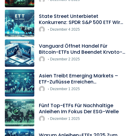
State Street Unterbietet
Konkurrenz: SPDR S&P 500 ETF Wird
Europas Günstigster Indextracker
Dezember 4 2025
Vanguard Öffnet Handel Für
Bitcoin-ETFs Und Beendet Krypto-
Blockade
Dezember 2 2025
Asien Treibt Emerging Markets –
ETF-Zuflüsse Erreichen
Rekordtempo
Dezember 1 2025
Fünf Top-ETFs Für Nachhaltige
Anleihen Im Fokus Der ESG-Welle
Dezember 1 2025
Warum Anleihen-ETFs 2025 Zum