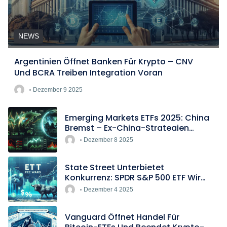
NEWS
Argentinien Öffnet Banken Für Krypto – CNV
Und BCRA Treiben Integration Voran
Dezember 9 2025
Emerging Markets ETFs 2025: China
Bremst – Ex-China-Strategien
Boomen
Dezember 8 2025
State Street Unterbietet
Konkurrenz: SPDR S&P 500 ETF Wird
Europas Günstigster Indextracker
Dezember 4 2025
Vanguard Öffnet Handel Für