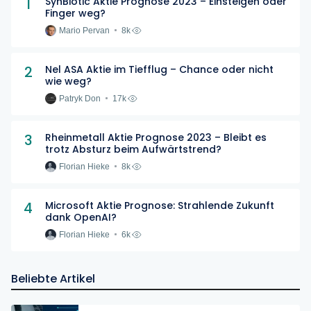
1
SynBiotic Aktie Prognose 2023 – Einsteigen oder
Finger weg?
Mario Pervan
8k
2
Nel ASA Aktie im Tiefflug – Chance oder nicht
wie weg?
Patryk Don
17k
3
Rheinmetall Aktie Prognose 2023 – Bleibt es
trotz Absturz beim Aufwärtstrend?
Florian Hieke
8k
4
Microsoft Aktie Prognose: Strahlende Zukunft
dank OpenAI?
Florian Hieke
6k
Beliebte Artikel