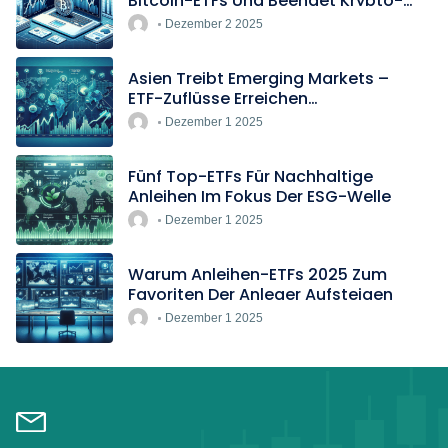
Bitcoin-ETFs Und Beendet Krypto-
Blockade
Dezember 2 2025
Asien Treibt Emerging Markets –
ETF-Zuflüsse Erreichen
Rekordtempo
Dezember 1 2025
Fünf Top-ETFs Für Nachhaltige
Anleihen Im Fokus Der ESG-Welle
Dezember 1 2025
Warum Anleihen-ETFs 2025 Zum
Favoriten Der Anleger Aufsteigen
Dezember 1 2025