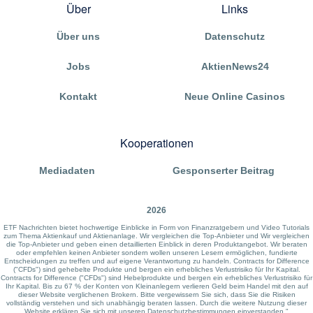
Über
Links
Über uns
Datenschutz
Jobs
AktienNews24
Kontakt
Neue Online Casinos
Kooperationen
Mediadaten
Gesponserter Beitrag
2026
ETF Nachrichten bietet hochwertige Einblicke in Form von Finanzratgebern und Video Tutorials
zum Thema Aktienkauf und Aktienanlage. Wir vergleichen die Top-Anbieter und Wir vergleichen
die Top-Anbieter und geben einen detaillierten Einblick in deren Produktangebot. Wir beraten
oder empfehlen keinen Anbieter sondern wollen unseren Lesern ermöglichen, fundierte
Entscheidungen zu treffen und auf eigene Verantwortung zu handeln. Contracts for Difference
("CFDs") sind gehebelte Produkte und bergen ein erhebliches Verlustrisiko für Ihr Kapital.
Contracts for Difference ("CFDs") sind Hebelprodukte und bergen ein erhebliches Verlustrisiko für
Ihr Kapital. Bis zu 67 % der Konten von Kleinanlegern verlieren Geld beim Handel mit den auf
dieser Website verglichenen Brokern. Bitte vergewissern Sie sich, dass Sie die Risiken
vollständig verstehen und sich unabhängig beraten lassen. Durch die weitere Nutzung dieser
Website erklären Sie sich mit unseren Datenschutzbestimmungen einverstanden."