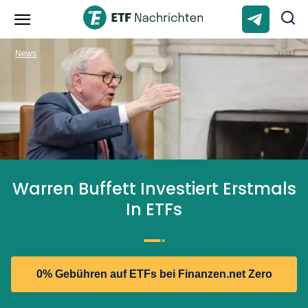
News
Warren Buffett Investiert Erstmals
In ETFs
0% Gebühren auf ETFs bei Finanzen.net Zero