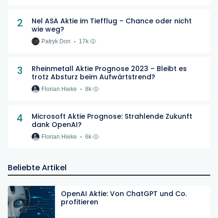
2
Nel ASA Aktie im Tiefflug – Chance oder nicht
wie weg?
Patryk Don
17k
3
Rheinmetall Aktie Prognose 2023 – Bleibt es
trotz Absturz beim Aufwärtstrend?
Florian Hieke
8k
4
Microsoft Aktie Prognose: Strahlende Zukunft
dank OpenAI?
Florian Hieke
6k
Beliebte Artikel
OpenAI Aktie: Von ChatGPT und Co.
profitieren