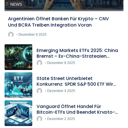
NEWS
Argentinien Öffnet Banken Für Krypto – CNV
Und BCRA Treiben Integration Voran
Dezember 9 2025
Emerging Markets ETFs 2025: China
Bremst – Ex-China-Strategien
Boomen
Dezember 8 2025
State Street Unterbietet
Konkurrenz: SPDR S&P 500 ETF Wird
Europas Günstigster Indextracker
Dezember 4 2025
Vanguard Öffnet Handel Für
Bitcoin-ETFs Und Beendet Krypto-
Blockade
Dezember 2 2025