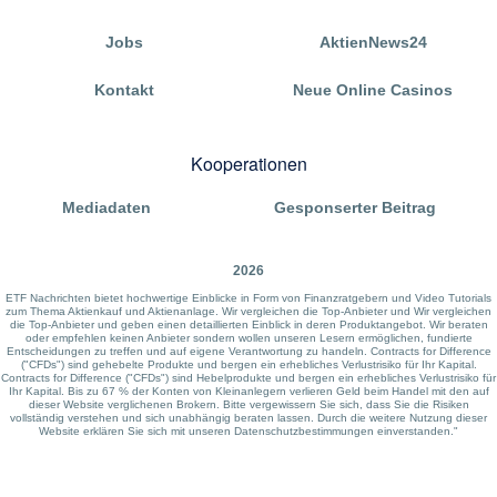
Jobs
AktienNews24
Kontakt
Neue Online Casinos
Kooperationen
Mediadaten
Gesponserter Beitrag
2026
ETF Nachrichten bietet hochwertige Einblicke in Form von Finanzratgebern und Video Tutorials
zum Thema Aktienkauf und Aktienanlage. Wir vergleichen die Top-Anbieter und Wir vergleichen
die Top-Anbieter und geben einen detaillierten Einblick in deren Produktangebot. Wir beraten
oder empfehlen keinen Anbieter sondern wollen unseren Lesern ermöglichen, fundierte
Entscheidungen zu treffen und auf eigene Verantwortung zu handeln. Contracts for Difference
("CFDs") sind gehebelte Produkte und bergen ein erhebliches Verlustrisiko für Ihr Kapital.
Contracts for Difference ("CFDs") sind Hebelprodukte und bergen ein erhebliches Verlustrisiko für
Ihr Kapital. Bis zu 67 % der Konten von Kleinanlegern verlieren Geld beim Handel mit den auf
dieser Website verglichenen Brokern. Bitte vergewissern Sie sich, dass Sie die Risiken
vollständig verstehen und sich unabhängig beraten lassen. Durch die weitere Nutzung dieser
Website erklären Sie sich mit unseren Datenschutzbestimmungen einverstanden."