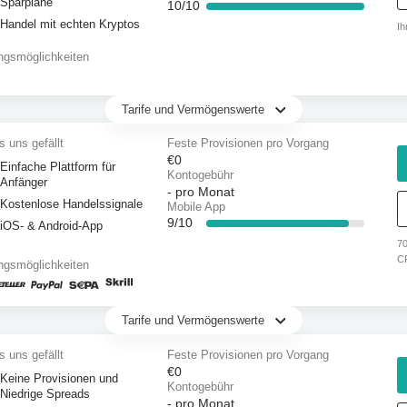
Sparpläne
10/10
Handel mit echten Kryptos
Ih
ngsmöglichkeiten
Tarife und Vermögenswerte
 uns gefällt
Feste Provisionen pro Vorgang
€0
Einfache Plattform für
Kontogebühr
Anfänger
-
pro Monat
Kostenlose Handelssignale
Mobile App
9/10
iOS- & Android-App
70
CF
ngsmöglichkeiten
Tarife und Vermögenswerte
 uns gefällt
Feste Provisionen pro Vorgang
€0
Keine Provisionen und
Kontogebühr
Niedrige Spreads
-
pro Monat