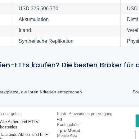
USD 325.596.770
USD 
Akkumulation
Distr
Irland
Verei
Synthetische Replikation
Physi
ien-ETFs kaufen? Die besten Broker für 
rktplätze, die Ihren Kriterien entsprechen
Sor
 uns gefällt
Feste Provisionen pro Vorgang
€0
Alle Aktien und ETFs
Kontogebühr
kostenlos
-
pro Monat
Tausende Aktien- und ETF-
Mobile App