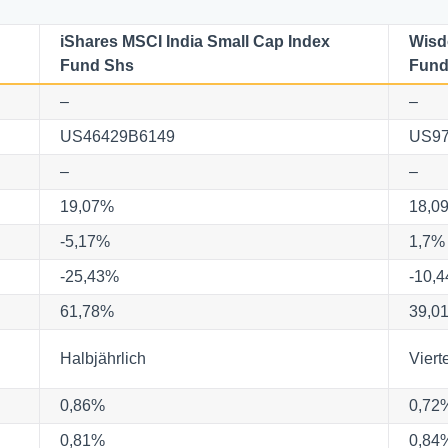
iShares MSCI India Small Cap Index
Wisd
Fund Shs
Fun
–
–
US46429B6149
US9
–
–
19,07%
18,0
-5,17%
1,7%
-25,43%
-10,
61,78%
39,0
Halbjährlich
Viert
0,86%
0,72
0,81%
0,84