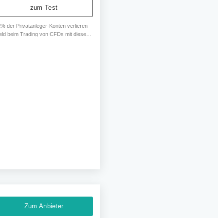
zum Test
% der Privatanleger-Konten verlieren
eld beim Trading von CFDs mit diesem
bieter. Sie sollten erwägen, ob Sie
rstehen, wie CFDs funktionieren und
 Sie sich das hohe Risiko leisten
nnen, ihr Geld zu verlieren.
Zum Anbieter