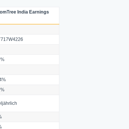
omTree India Earnings
d
7717W4226
9%
44%
1%
eljährlich
%
%