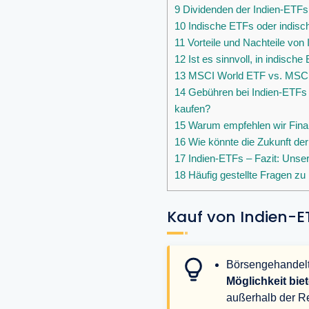
9
Dividenden der Indien-ETFs
10
Indische ETFs oder indisc
11
Vorteile und Nachteile von
12
Ist es sinnvoll, in indische
13
MSCI World ETF vs. MSCI I
14
Gebühren bei Indien-ETFs 
kaufen?
15
Warum empfehlen wir Finan
16
Wie könnte die Zukunft de
17
Indien-ETFs – Fazit: Unser
18
Häufig gestellte Fragen zu
Kauf von Indien-ET
Börsengehandel
Möglichkeit bie
außerhalb der Re