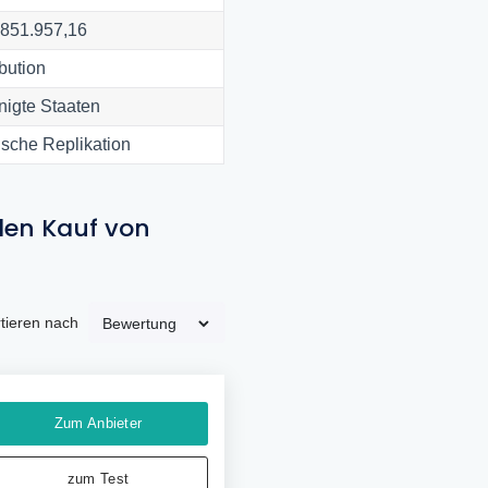
851.957,16
ibution
nigte Staaten
sche Replikation
den Kauf von
tieren nach
Zum Anbieter
zum Test