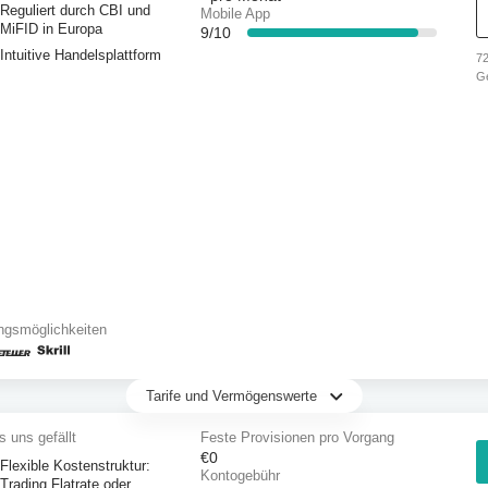
Reguliert durch CBI und
Mobile App
MiFID in Europa
9/10
Intuitive Handelsplattform
72
G
An
ve
ob
kö
ngsmöglichkeiten
Tarife und Vermögenswerte
 uns gefällt
Feste Provisionen pro Vorgang
€0
Flexible Kostenstruktur:
Kontogebühr
Trading Flatrate oder