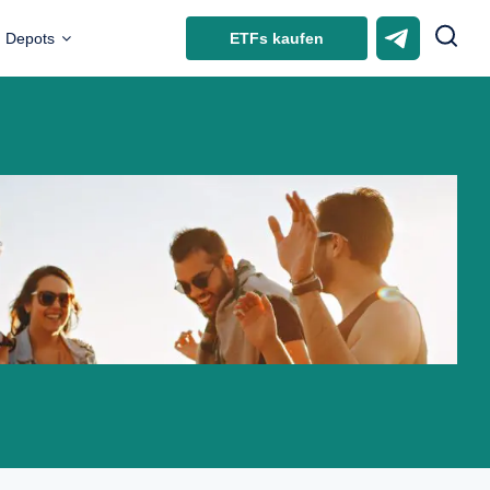
ETFs kaufen
Depots