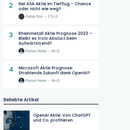
2
Nel ASA Aktie im Tiefflug – Chance
oder nicht wie weg?
Patryk Don
17k
3
Rheinmetall Aktie Prognose 2023 –
Bleibt es trotz Absturz beim
Aufwärtstrend?
Florian Hieke
8k
4
Microsoft Aktie Prognose:
Strahlende Zukunft dank OpenAI?
Florian Hieke
6k
Beliebte Artikel
OpenAI Aktie: Von ChatGPT
und Co. profitieren