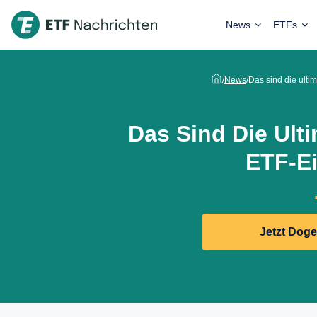
News
ETFs
/
News
/
Das sind die ultim
Das Sind Die Ulti
ETF-Ei
Jetzt Dog