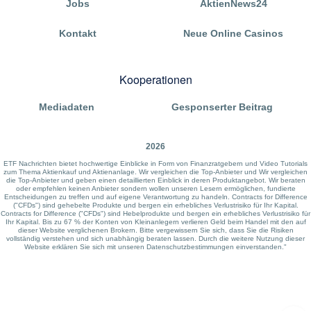
Jobs
AktienNews24
Kontakt
Neue Online Casinos
Kooperationen
Mediadaten
Gesponserter Beitrag
2026
ETF Nachrichten bietet hochwertige Einblicke in Form von Finanzratgebern und Video Tutorials
zum Thema Aktienkauf und Aktienanlage. Wir vergleichen die Top-Anbieter und Wir vergleichen
die Top-Anbieter und geben einen detaillierten Einblick in deren Produktangebot. Wir beraten
oder empfehlen keinen Anbieter sondern wollen unseren Lesern ermöglichen, fundierte
Entscheidungen zu treffen und auf eigene Verantwortung zu handeln. Contracts for Difference
("CFDs") sind gehebelte Produkte und bergen ein erhebliches Verlustrisiko für Ihr Kapital.
Contracts for Difference ("CFDs") sind Hebelprodukte und bergen ein erhebliches Verlustrisiko für
Ihr Kapital. Bis zu 67 % der Konten von Kleinanlegern verlieren Geld beim Handel mit den auf
dieser Website verglichenen Brokern. Bitte vergewissern Sie sich, dass Sie die Risiken
vollständig verstehen und sich unabhängig beraten lassen. Durch die weitere Nutzung dieser
Website erklären Sie sich mit unseren Datenschutzbestimmungen einverstanden."