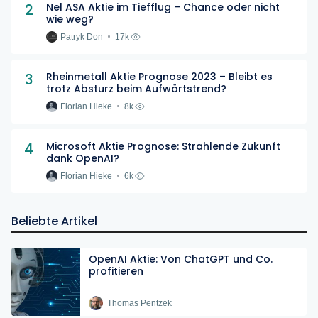
2
Nel ASA Aktie im Tiefflug – Chance oder nicht
wie weg?
Patryk Don
17k
3
Rheinmetall Aktie Prognose 2023 – Bleibt es
trotz Absturz beim Aufwärtstrend?
Florian Hieke
8k
4
Microsoft Aktie Prognose: Strahlende Zukunft
dank OpenAI?
Florian Hieke
6k
Beliebte Artikel
OpenAI Aktie: Von ChatGPT und Co.
profitieren
Thomas Pentzek