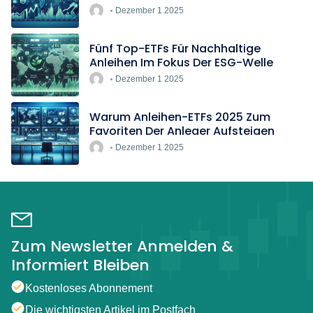
Rekordtempo
Dezember 1 2025
Fünf Top-ETFs Für Nachhaltige
Anleihen Im Fokus Der ESG-Welle
Dezember 1 2025
Warum Anleihen-ETFs 2025 Zum
Favoriten Der Anleger Aufsteigen
Dezember 1 2025
Zum Newsletter Anmelden &
Informiert Bleiben
Kostenloses Abonnement
Die wichtigsten Artikel im Postfach