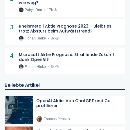
wie weg?
Patryk Don
17k
3
Rheinmetall Aktie Prognose 2023 – Bleibt es
trotz Absturz beim Aufwärtstrend?
Florian Hieke
8k
4
Microsoft Aktie Prognose: Strahlende Zukunft
dank OpenAI?
Florian Hieke
6k
Beliebte Artikel
OpenAI Aktie: Von ChatGPT und Co.
profitieren
Thomas Pentzek