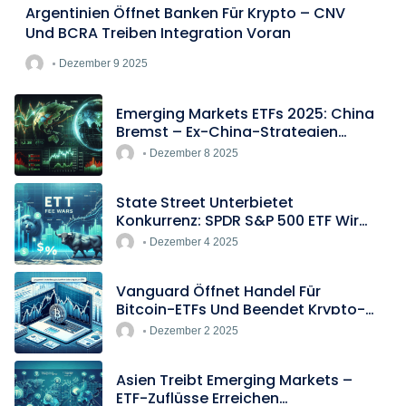
Argentinien Öffnet Banken Für Krypto – CNV
Und BCRA Treiben Integration Voran
Dezember 9 2025
Emerging Markets ETFs 2025: China
Bremst – Ex-China-Strategien
Boomen
Dezember 8 2025
State Street Unterbietet
Konkurrenz: SPDR S&P 500 ETF Wird
Europas Günstigster Indextracker
Dezember 4 2025
Vanguard Öffnet Handel Für
Bitcoin-ETFs Und Beendet Krypto-
Blockade
Dezember 2 2025
Asien Treibt Emerging Markets –
ETF-Zuflüsse Erreichen