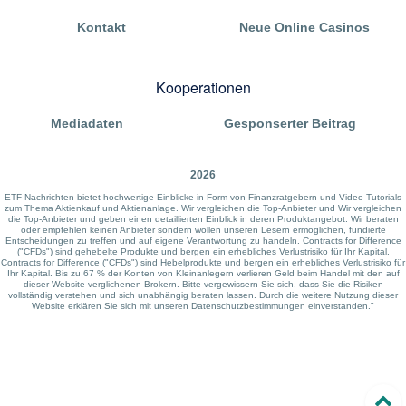
Kontakt
Neue Online Casinos
Kooperationen
Mediadaten
Gesponserter Beitrag
2026
ETF Nachrichten bietet hochwertige Einblicke in Form von Finanzratgebern und Video Tutorials
zum Thema Aktienkauf und Aktienanlage. Wir vergleichen die Top-Anbieter und Wir vergleichen
die Top-Anbieter und geben einen detaillierten Einblick in deren Produktangebot. Wir beraten
oder empfehlen keinen Anbieter sondern wollen unseren Lesern ermöglichen, fundierte
Entscheidungen zu treffen und auf eigene Verantwortung zu handeln. Contracts for Difference
("CFDs") sind gehebelte Produkte und bergen ein erhebliches Verlustrisiko für Ihr Kapital.
Contracts for Difference ("CFDs") sind Hebelprodukte und bergen ein erhebliches Verlustrisiko für
Ihr Kapital. Bis zu 67 % der Konten von Kleinanlegern verlieren Geld beim Handel mit den auf
dieser Website verglichenen Brokern. Bitte vergewissern Sie sich, dass Sie die Risiken
vollständig verstehen und sich unabhängig beraten lassen. Durch die weitere Nutzung dieser
Website erklären Sie sich mit unseren Datenschutzbestimmungen einverstanden."