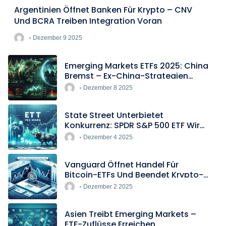
Argentinien Öffnet Banken Für Krypto – CNV
Und BCRA Treiben Integration Voran
Dezember 9 2025
Emerging Markets ETFs 2025: China
Bremst – Ex-China-Strategien
Boomen
Dezember 8 2025
State Street Unterbietet
Konkurrenz: SPDR S&P 500 ETF Wird
Europas Günstigster Indextracker
Dezember 4 2025
Vanguard Öffnet Handel Für
Bitcoin-ETFs Und Beendet Krypto-
Blockade
Dezember 2 2025
Asien Treibt Emerging Markets –
ETF-Zuflüsse Erreichen