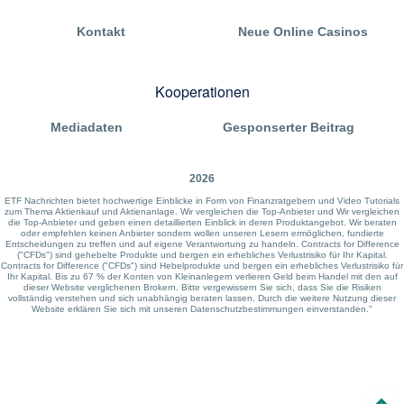
Kontakt
Neue Online Casinos
Kooperationen
Mediadaten
Gesponserter Beitrag
2026
ETF Nachrichten bietet hochwertige Einblicke in Form von Finanzratgebern und Video Tutorials
zum Thema Aktienkauf und Aktienanlage. Wir vergleichen die Top-Anbieter und Wir vergleichen
die Top-Anbieter und geben einen detaillierten Einblick in deren Produktangebot. Wir beraten
oder empfehlen keinen Anbieter sondern wollen unseren Lesern ermöglichen, fundierte
Entscheidungen zu treffen und auf eigene Verantwortung zu handeln. Contracts for Difference
("CFDs") sind gehebelte Produkte und bergen ein erhebliches Verlustrisiko für Ihr Kapital.
Contracts for Difference ("CFDs") sind Hebelprodukte und bergen ein erhebliches Verlustrisiko für
Ihr Kapital. Bis zu 67 % der Konten von Kleinanlegern verlieren Geld beim Handel mit den auf
dieser Website verglichenen Brokern. Bitte vergewissern Sie sich, dass Sie die Risiken
vollständig verstehen und sich unabhängig beraten lassen. Durch die weitere Nutzung dieser
Website erklären Sie sich mit unseren Datenschutzbestimmungen einverstanden."