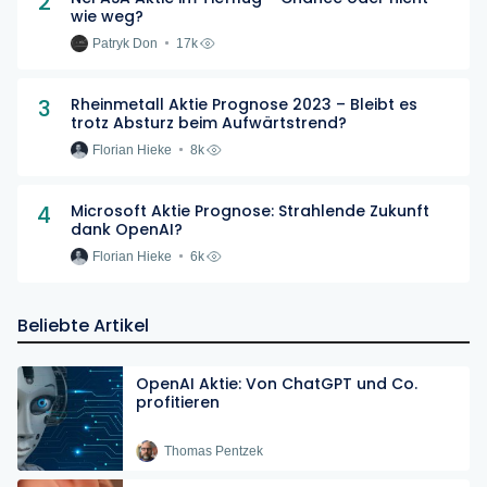
2
wie weg?
Patryk Don
17k
3
Rheinmetall Aktie Prognose 2023 – Bleibt es
trotz Absturz beim Aufwärtstrend?
Florian Hieke
8k
4
Microsoft Aktie Prognose: Strahlende Zukunft
dank OpenAI?
Florian Hieke
6k
Beliebte Artikel
OpenAI Aktie: Von ChatGPT und Co.
profitieren
Thomas Pentzek