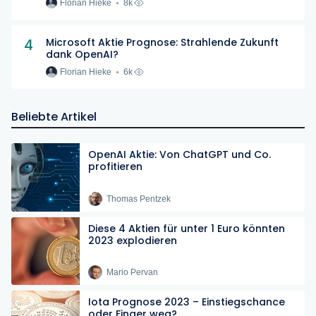
Florian Hieke
8k
4
Microsoft Aktie Prognose: Strahlende Zukunft
dank OpenAI?
Florian Hieke
6k
Beliebte Artikel
OpenAI Aktie: Von ChatGPT und Co.
profitieren
Thomas Pentzek
Diese 4 Aktien für unter 1 Euro könnten
2023 explodieren
Mario Pervan
Iota Prognose 2023 – Einstiegschance
oder Finger weg?