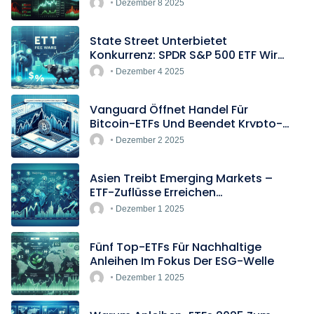
Boomen
Dezember 8 2025
State Street Unterbietet
Konkurrenz: SPDR S&P 500 ETF Wird
Europas Günstigster Indextracker
Dezember 4 2025
Vanguard Öffnet Handel Für
Bitcoin-ETFs Und Beendet Krypto-
Blockade
Dezember 2 2025
Asien Treibt Emerging Markets –
ETF-Zuflüsse Erreichen
Rekordtempo
Dezember 1 2025
Fünf Top-ETFs Für Nachhaltige
Anleihen Im Fokus Der ESG-Welle
Dezember 1 2025