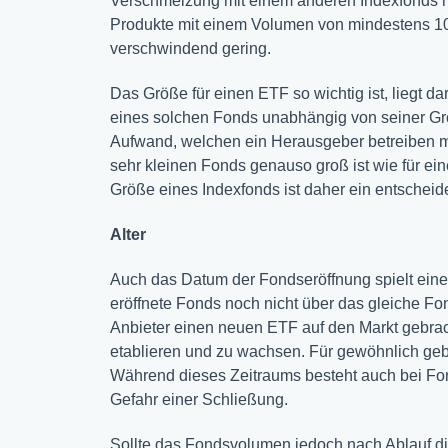
Verschmelzung mit einem anderen Indexfonds me
Produkte mit einem Volumen von mindestens 100
verschwindend gering.
Das Größe für einen ETF so wichtig ist, liegt d
eines solchen Fonds unabhängig von seiner Größ
Aufwand, welchen ein Herausgeber betreiben mu
sehr kleinen Fonds genauso groß ist wie für e
Größe eines Indexfonds ist daher ein entscheide
Alter
Auch das Datum der Fondseröffnung spielt eine w
eröffnete Fonds noch nicht über das gleiche F
Anbieter einen neuen ETF auf den Markt gebrach
etablieren und zu wachsen. Für gewöhnlich geben
Während dieses Zeitraums besteht auch bei Fo
Gefahr einer Schließung.
Sollte das Fondsvolumen jedoch nach Ablauf dies