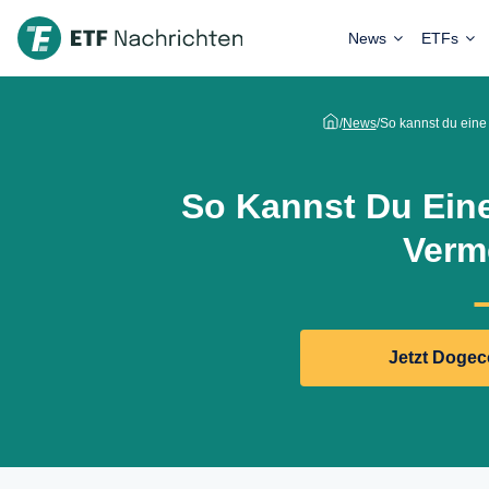
News
ETFs
/
News
/
So kannst du eine
So Kannst Du Ein
Verm
Jetzt Dogec