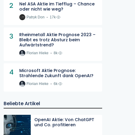
2
Nel ASA Aktie im Tiefflug – Chance
oder nicht wie weg?
Patryk Don
17k
3
Rheinmetall Aktie Prognose 2023 –
Bleibt es trotz Absturz beim
Aufwärtstrend?
Florian Hieke
8k
4
Microsoft Aktie Prognose:
Strahlende Zukunft dank OpenAI?
Florian Hieke
6k
Beliebte Artikel
OpenAI Aktie: Von ChatGPT
und Co. profitieren