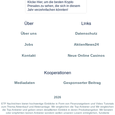
Klicke Hier, um die besten Krypto
Presales zu sehen, die sich in diesem
Jahr verzehnfachen könnten!
Über
Links
Über uns
Datenschutz
Jobs
AktienNews24
Kontakt
Neue Online Casinos
Kooperationen
Mediadaten
Gesponserter Beitrag
2026
ETF Nachrichten bietet hochwertige Einblicke in Form von Finanzratgebern und Video Tutorials
zum Thema Aktienkauf und Aktienanlage. Wir vergleichen die Top-Anbieter und Wir vergleichen
die Top-Anbieter und geben einen detaillierten Einblick in deren Produktangebot. Wir beraten
oder empfehlen keinen Anbieter sondern wollen unseren Lesern ermöglichen, fundierte