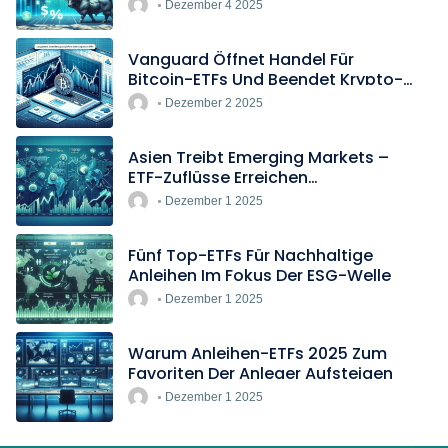
Europas Günstigster Indextracker
Dezember 4 2025
Vanguard Öffnet Handel Für
Bitcoin-ETFs Und Beendet Krypto-
Blockade
Dezember 2 2025
Asien Treibt Emerging Markets –
ETF-Zuflüsse Erreichen
Rekordtempo
Dezember 1 2025
Fünf Top-ETFs Für Nachhaltige
Anleihen Im Fokus Der ESG-Welle
Dezember 1 2025
Warum Anleihen-ETFs 2025 Zum
Favoriten Der Anleger Aufsteigen
Dezember 1 2025