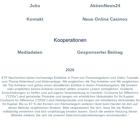
Jobs
AktienNews24
Kontakt
Neue Online Casinos
Kooperationen
Mediadaten
Gesponserter Beitrag
2026
ETF Nachrichten bietet hochwertige Einblicke in Form von Finanzratgebern und Video Tutorials
zum Thema Aktienkauf und Aktienanlage. Wir vergleichen die Top-Anbieter und Wir vergleichen
die Top-Anbieter und geben einen detaillierten Einblick in deren Produktangebot. Wir beraten
oder empfehlen keinen Anbieter sondern wollen unseren Lesern ermöglichen, fundierte
Entscheidungen zu treffen und auf eigene Verantwortung zu handeln. Contracts for Difference
("CFDs") sind gehebelte Produkte und bergen ein erhebliches Verlustrisiko für Ihr Kapital.
Contracts for Difference ("CFDs") sind Hebelprodukte und bergen ein erhebliches Verlustrisiko für
Ihr Kapital. Bis zu 67 % der Konten von Kleinanlegern verlieren Geld beim Handel mit den auf
dieser Website verglichenen Brokern. Bitte vergewissern Sie sich, dass Sie die Risiken
vollständig verstehen und sich unabhängig beraten lassen. Durch die weitere Nutzung dieser
Website erklären Sie sich mit unseren Datenschutzbestimmungen einverstanden."