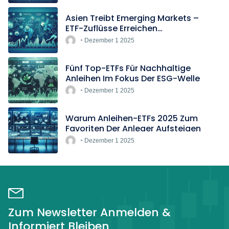
Asien Treibt Emerging Markets –
ETF-Zuflüsse Erreichen
Rekordtempo
Dezember 1 2025
Fünf Top-ETFs Für Nachhaltige
Anleihen Im Fokus Der ESG-Welle
Dezember 1 2025
Warum Anleihen-ETFs 2025 Zum
Favoriten Der Anleger Aufsteigen
Dezember 1 2025
Zum Newsletter Anmelden &
Informiert Bleiben