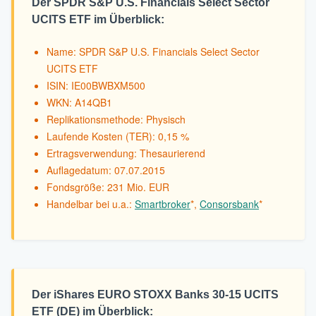
Der SPDR S&P U.S. Financials Select Sector
UCITS ETF im Überblick:
Name: SPDR S&P U.S. Financials Select Sector
UCITS ETF
ISIN: IE00BWBXM500
WKN: A14QB1
Replikationsmethode: Physisch
Laufende Kosten (TER): 0,15 %
Ertragsverwendung: Thesaurierend
Auflagedatum: 07.07.2015
Fondsgröße: 231 Mio. EUR
Handelbar bei u.a.:
Smartbroker
*,
Consorsbank
*
Der iShares EURO STOXX Banks 30-15 UCITS
ETF (DE) im Überblick: