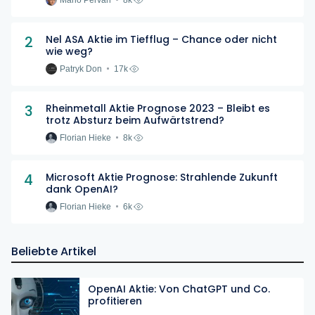
2
Nel ASA Aktie im Tiefflug – Chance oder nicht
wie weg?
Patryk Don
17k
3
Rheinmetall Aktie Prognose 2023 – Bleibt es
trotz Absturz beim Aufwärtstrend?
Florian Hieke
8k
4
Microsoft Aktie Prognose: Strahlende Zukunft
dank OpenAI?
Florian Hieke
6k
Beliebte Artikel
OpenAI Aktie: Von ChatGPT und Co.
profitieren