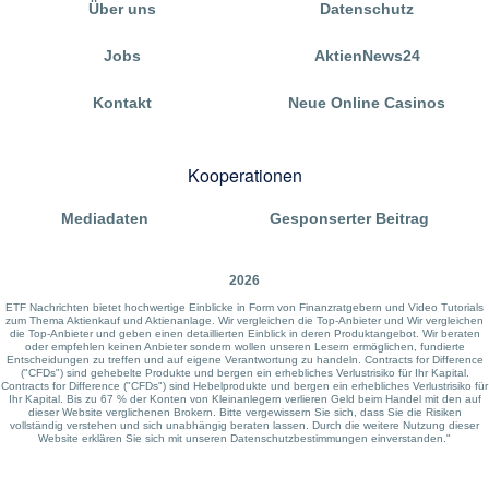
Über uns
Datenschutz
Jobs
AktienNews24
Kontakt
Neue Online Casinos
Kooperationen
Mediadaten
Gesponserter Beitrag
2026
ETF Nachrichten bietet hochwertige Einblicke in Form von Finanzratgebern und Video Tutorials
zum Thema Aktienkauf und Aktienanlage. Wir vergleichen die Top-Anbieter und Wir vergleichen
die Top-Anbieter und geben einen detaillierten Einblick in deren Produktangebot. Wir beraten
oder empfehlen keinen Anbieter sondern wollen unseren Lesern ermöglichen, fundierte
Entscheidungen zu treffen und auf eigene Verantwortung zu handeln. Contracts for Difference
("CFDs") sind gehebelte Produkte und bergen ein erhebliches Verlustrisiko für Ihr Kapital.
Contracts for Difference ("CFDs") sind Hebelprodukte und bergen ein erhebliches Verlustrisiko für
Ihr Kapital. Bis zu 67 % der Konten von Kleinanlegern verlieren Geld beim Handel mit den auf
dieser Website verglichenen Brokern. Bitte vergewissern Sie sich, dass Sie die Risiken
vollständig verstehen und sich unabhängig beraten lassen. Durch die weitere Nutzung dieser
Website erklären Sie sich mit unseren Datenschutzbestimmungen einverstanden."