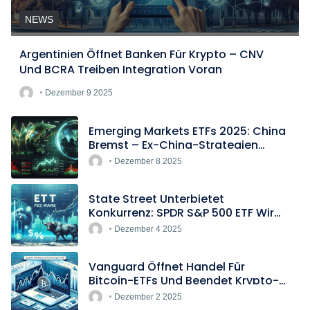
NEWS
Argentinien Öffnet Banken Für Krypto – CNV
Und BCRA Treiben Integration Voran
Dezember 9 2025
Emerging Markets ETFs 2025: China
Bremst – Ex-China-Strategien
Boomen
Dezember 8 2025
State Street Unterbietet
Konkurrenz: SPDR S&P 500 ETF Wird
Europas Günstigster Indextracker
Dezember 4 2025
Vanguard Öffnet Handel Für
Bitcoin-ETFs Und Beendet Krypto-
Blockade
Dezember 2 2025