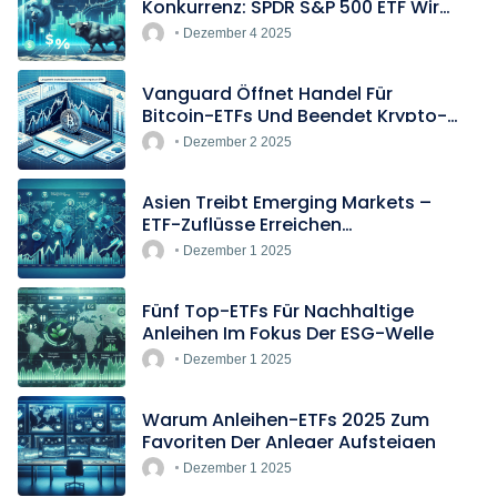
Konkurrenz: SPDR S&P 500 ETF Wird
Europas Günstigster Indextracker
Dezember 4 2025
Vanguard Öffnet Handel Für
Bitcoin-ETFs Und Beendet Krypto-
Blockade
Dezember 2 2025
Asien Treibt Emerging Markets –
ETF-Zuflüsse Erreichen
Rekordtempo
Dezember 1 2025
Fünf Top-ETFs Für Nachhaltige
Anleihen Im Fokus Der ESG-Welle
Dezember 1 2025
Warum Anleihen-ETFs 2025 Zum
Favoriten Der Anleger Aufsteigen
Dezember 1 2025