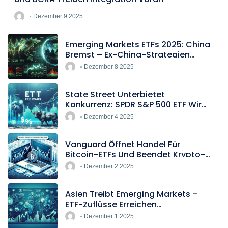
Dezember 9 2025
Emerging Markets ETFs 2025: China
Bremst – Ex-China-Strategien
Boomen
Dezember 8 2025
State Street Unterbietet
Konkurrenz: SPDR S&P 500 ETF Wird
Europas Günstigster Indextracker
Dezember 4 2025
Vanguard Öffnet Handel Für
Bitcoin-ETFs Und Beendet Krypto-
Blockade
Dezember 2 2025
Asien Treibt Emerging Markets –
ETF-Zuflüsse Erreichen
Rekordtempo
Dezember 1 2025