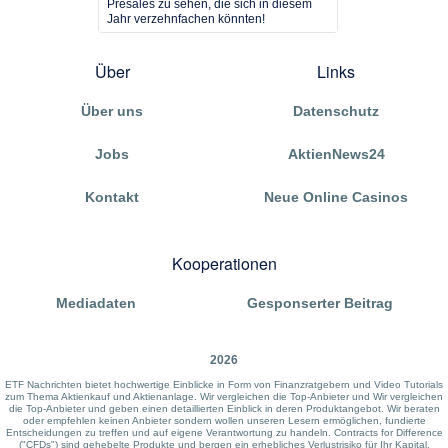
Presales zu sehen, die sich in diesem
Jahr verzehnfachen könnten!
Über
Links
Über uns
Datenschutz
Jobs
AktienNews24
Kontakt
Neue Online Casinos
Kooperationen
Mediadaten
Gesponserter Beitrag
2026
ETF Nachrichten bietet hochwertige Einblicke in Form von Finanzratgebern und Video Tutorials
zum Thema Aktienkauf und Aktienanlage. Wir vergleichen die Top-Anbieter und Wir vergleichen
die Top-Anbieter und geben einen detaillierten Einblick in deren Produktangebot. Wir beraten
oder empfehlen keinen Anbieter sondern wollen unseren Lesern ermöglichen, fundierte
Entscheidungen zu treffen und auf eigene Verantwortung zu handeln. Contracts for Difference
("CFDs") sind gehebelte Produkte und bergen ein erhebliches Verlustrisiko für Ihr Kapital.