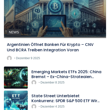
NEWS
Argentinien Öffnet Banken Für Krypto – CNV
Und BCRA Treiben Integration Voran
Dezember 9 2025
Emerging Markets ETFs 2025: China
Bremst – Ex-China-Strategien
Boomen
Dezember 8 2025
State Street Unterbietet
Konkurrenz: SPDR S&P 500 ETF Wird
Europas Günstigster Indextracker
Dezember 4 2025