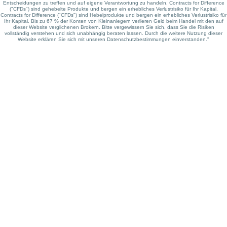
Entscheidungen zu treffen und auf eigene Verantwortung zu handeln. Contracts for Difference
("CFDs") sind gehebelte Produkte und bergen ein erhebliches Verlustrisiko für Ihr Kapital.
Contracts for Difference ("CFDs") sind Hebelprodukte und bergen ein erhebliches Verlustrisiko für
Ihr Kapital. Bis zu 67 % der Konten von Kleinanlegern verlieren Geld beim Handel mit den auf
dieser Website verglichenen Brokern. Bitte vergewissern Sie sich, dass Sie die Risiken
vollständig verstehen und sich unabhängig beraten lassen. Durch die weitere Nutzung dieser
Website erklären Sie sich mit unseren Datenschutzbestimmungen einverstanden."