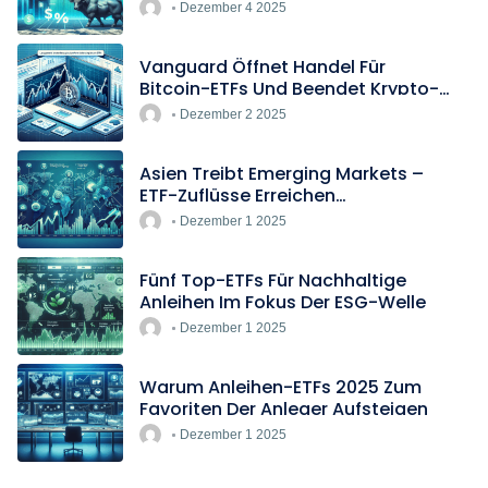
Europas Günstigster Indextracker
Dezember 4 2025
Vanguard Öffnet Handel Für
Bitcoin-ETFs Und Beendet Krypto-
Blockade
Dezember 2 2025
Asien Treibt Emerging Markets –
ETF-Zuflüsse Erreichen
Rekordtempo
Dezember 1 2025
Fünf Top-ETFs Für Nachhaltige
Anleihen Im Fokus Der ESG-Welle
Dezember 1 2025
Warum Anleihen-ETFs 2025 Zum
Favoriten Der Anleger Aufsteigen
Dezember 1 2025