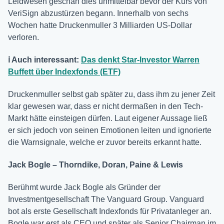
Leidwesen geschah dies unmittelbar bevor der Kurs von
VeriSign abzustürzen begann. Innerhalb von sechs
Wochen hatte Druckenmuller 3 Milliarden US-Dollar
verloren.
ℹ️ Auch interessant:
Das denkt Star-Investor Warren
Buffett über Indexfonds (ETF)
Druckenmuller selbst gab später zu, dass ihm zu jener Zeit
klar gewesen war, dass er nicht dermaßen in den Tech-
Markt hätte einsteigen dürfen. Laut eigener Aussage ließ
er sich jedoch von seinen Emotionen leiten und ignorierte
die Warnsignale, welche er zuvor bereits erkannt hatte.
Jack Bogle – Thorndike, Doran, Paine & Lewis
Berühmt wurde Jack Bogle als Gründer der
Investmentgesellschaft The Vanguard Group. Vanguard
bot als erste Gesellschaft Indexfonds für Privatanleger an.
Bogle war erst als CEO und später als Senior Chairman im