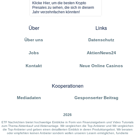
Klicke Hier, um die besten Krypto
Presales zu sehen, die sich in diesem
Jahr verzehnfachen könnten!
Über
Links
Über uns
Datenschutz
Jobs
AktienNews24
Kontakt
Neue Online Casinos
Kooperationen
Mediadaten
Gesponserter Beitrag
2026
ETF Nachrichten bietet hochwertige Einblicke in Form von Finanzratgebern und Video Tutorials
zum Thema Aktienkauf und Aktienanlage. Wir vergleichen die Top-Anbieter und Wir vergleichen
die Top-Anbieter und geben einen detaillierten Einblick in deren Produktangebot. Wir beraten
oder empfehlen keinen Anbieter sondern wollen unseren Lesern ermöglichen, fundierte