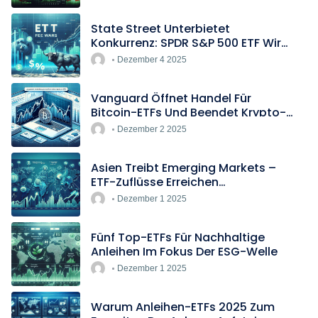
State Street Unterbietet
Konkurrenz: SPDR S&P 500 ETF Wird
Europas Günstigster Indextracker
Dezember 4 2025
Vanguard Öffnet Handel Für
Bitcoin-ETFs Und Beendet Krypto-
Blockade
Dezember 2 2025
Asien Treibt Emerging Markets –
ETF-Zuflüsse Erreichen
Rekordtempo
Dezember 1 2025
Fünf Top-ETFs Für Nachhaltige
Anleihen Im Fokus Der ESG-Welle
Dezember 1 2025
Warum Anleihen-ETFs 2025 Zum