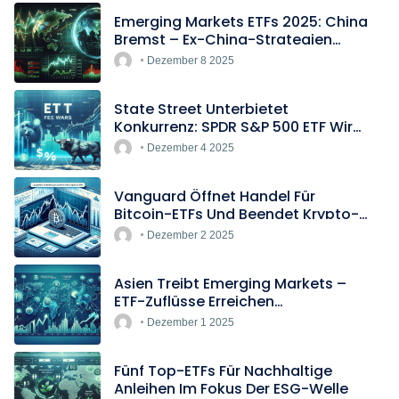
Emerging Markets ETFs 2025: China
Bremst – Ex-China-Strategien
Boomen
Dezember 8 2025
State Street Unterbietet
Konkurrenz: SPDR S&P 500 ETF Wird
Europas Günstigster Indextracker
Dezember 4 2025
Vanguard Öffnet Handel Für
Bitcoin-ETFs Und Beendet Krypto-
Blockade
Dezember 2 2025
Asien Treibt Emerging Markets –
ETF-Zuflüsse Erreichen
Rekordtempo
Dezember 1 2025
Fünf Top-ETFs Für Nachhaltige
Anleihen Im Fokus Der ESG-Welle