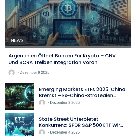
NEWS
Argentinien Öffnet Banken Für Krypto – CNV
Und BCRA Treiben Integration Voran
Dezember 9 2025
Emerging Markets ETFs 2025: China
Bremst – Ex-China-Strategien
Boomen
Dezember 8 2025
State Street Unterbietet
Konkurrenz: SPDR S&P 500 ETF Wird
Europas Günstigster Indextracker
Dezember 4 2025