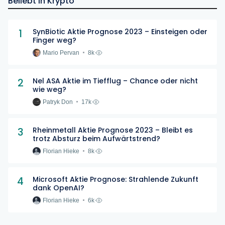
Beliebt In Krypto
1
SynBiotic Aktie Prognose 2023 – Einsteigen oder
Finger weg?
Mario Pervan
8k
2
Nel ASA Aktie im Tiefflug – Chance oder nicht
wie weg?
Patryk Don
17k
3
Rheinmetall Aktie Prognose 2023 – Bleibt es
trotz Absturz beim Aufwärtstrend?
Florian Hieke
8k
4
Microsoft Aktie Prognose: Strahlende Zukunft
dank OpenAI?
Florian Hieke
6k