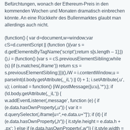
Befürchtungen, wonach der Ethereum-Preis in den
kommenden Wochen und Monaten dramatisch einbrechen
könnte. An eine Rückkehr des Bullenmarktes glaubt man
allerdings auch nicht.
(function() { var d=document,w=window;var
cS=d.currentScript || (function (){var s =
d.getElementsByTagName(’script‘);return s[s.length – 1];})
(),i = (function() {var s = cS.previousElementSibling;while
(s) {if (s.matches(‚iframe‘)) return s;s =
s.previousElementSibling;}})(),iW = i.contentWindow,u =
parseInt(d.body.getAttribute(‚_iL‘) || 0) + 1; i.setAttribute(‚u‘,
u); i.onload = function() {iW.postMessage({u:u},’*‘);}; if
(!d.body.getAttribute(‚_iL‘)) {
w.addEventListener(‚message‘, function (e) { if
(e.data.hasOwnProperty(„u“)) { var it =
d.querySelector(‚iframe[u=“‚+e.data.u+'“]‘); if (it) { if
(e.data.hasOwnProperty(„h“)) { it.style.height = e.data.h +
‚px‘; } else if (e.data.hasOwnProperty(„w“)) { it.style.width =