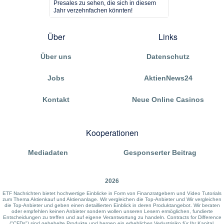
Presales zu sehen, die sich in diesem
Jahr verzehnfachen könnten!
Über
Links
Über uns
Datenschutz
Jobs
AktienNews24
Kontakt
Neue Online Casinos
Kooperationen
Mediadaten
Gesponserter Beitrag
2026
ETF Nachrichten bietet hochwertige Einblicke in Form von Finanzratgebern und Video Tutorials
zum Thema Aktienkauf und Aktienanlage. Wir vergleichen die Top-Anbieter und Wir vergleichen
die Top-Anbieter und geben einen detaillierten Einblick in deren Produktangebot. Wir beraten
oder empfehlen keinen Anbieter sondern wollen unseren Lesern ermöglichen, fundierte
Entscheidungen zu treffen und auf eigene Verantwortung zu handeln. Contracts for Difference
("CFDs") sind gehebelte Produkte und bergen ein erhebliches Verlustrisiko für Ihr Kapital.