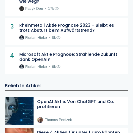
wie weg?
Patryk Don
17k
3
Rheinmetall Aktie Prognose 2023 – Bleibt es
trotz Absturz beim Aufwärtstrend?
Florian Hieke
8k
4
Microsoft Aktie Prognose: Strahlende Zukunft
dank OpenAI?
Florian Hieke
6k
Beliebte Artikel
OpenAI Aktie: Von ChatGPT und Co.
profitieren
Thomas Pentzek
Diese 4 Aktien für unter 1 Euro könnten