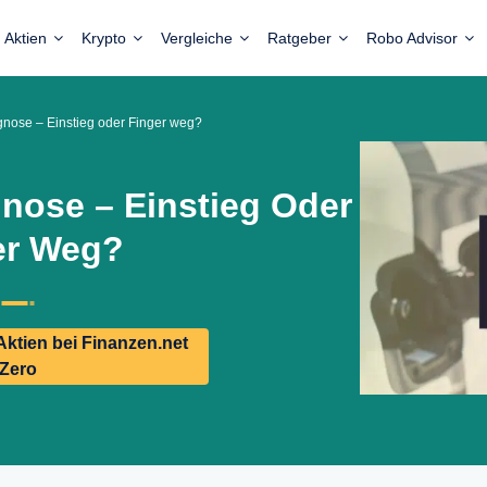
Aktien
Krypto
Vergleiche
Ratgeber
Robo Advisor
gnose – Einstieg oder Finger weg?
gnose – Einstieg Oder
er Weg?
ktien bei Finanzen.net
Zero