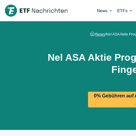
News
ETFs
/
News
/
Nel ASA Aktie Pro
Nel ASA Aktie Pro
Fing
0% Gebühren auf A