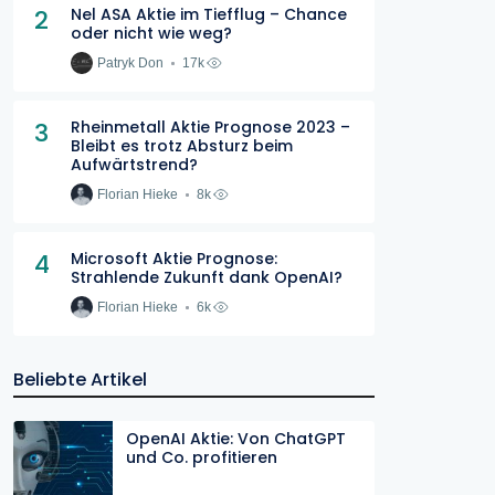
2
Nel ASA Aktie im Tiefflug – Chance
oder nicht wie weg?
Patryk Don
17k
3
Rheinmetall Aktie Prognose 2023 –
Bleibt es trotz Absturz beim
Aufwärtstrend?
Florian Hieke
8k
4
Microsoft Aktie Prognose:
Strahlende Zukunft dank OpenAI?
Florian Hieke
6k
Beliebte Artikel
OpenAI Aktie: Von ChatGPT
und Co. profitieren