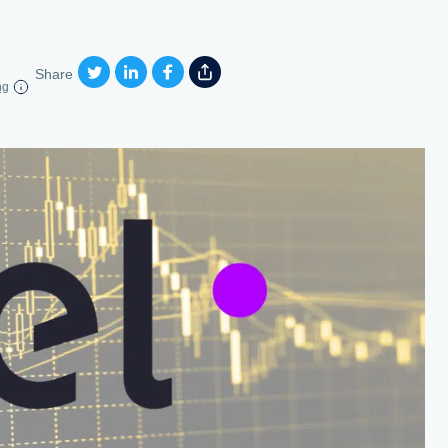
Share
ng