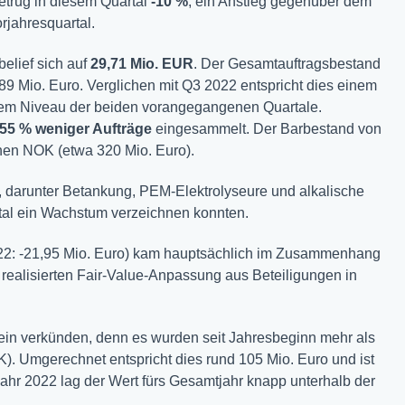
etrug in diesem Quartal
-10 %
, ein Anstieg gegenüber dem
rjahresquartal.
elief sich auf
29,71 Mio. EUR
. Der Gesamtauftragsbestand
89 Mio. Euro. Verglichen mit Q3 2022 entspricht dies einem
dem Niveau der beiden vorangegangenen Quartale.
55 % weniger Aufträge
eingesammelt. Der Barbestand von
nen NOK (etwa 320 Mio. Euro).
 darunter Betankung, PEM-Elektrolyseure und alkalische
rtal ein Wachstum verzeichnen konnten.
2: -21,95 Mio. Euro) kam hauptsächlich im Zusammenhang
t realisierten Fair-Value-Anpassung aus Beteiligungen in
tein verkünden, denn es wurden seit Jahresbeginn mehr als
K). Umgerechnet entspricht dies rund 105 Mio. Euro und ist
ahr 2022 lag der Wert fürs Gesamtjahr knapp unterhalb der