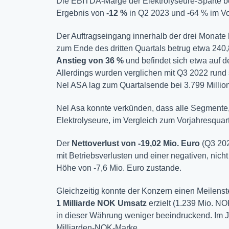
Die EBITDA-Marge der Elektrolyseure-Sparte b
Ergebnis von
-12 %
in Q2 2023 und -64 % im Vo
Der Auftragseingang innerhalb der drei Monate b
zum Ende des dritten Quartals betrug etwa 240,
Anstieg von 36 %
und befindet sich etwa auf 
Allerdings wurden verglichen mit Q3 2022 rund
Nel ASA lag zum Quartalsende bei 3.799 Millio
Nel Asa konnte verkünden, dass alle Segmente,
Elektrolyseure, im Vergleich zum Vorjahresqua
Der
Nettoverlust von -19,02 Mio. Euro
(Q3 202
mit Betriebsverlusten und einer negativen, nich
Höhe von -7,6 Mio. Euro zustande.
Gleichzeitig konnte der Konzern einen Meilens
1 Milliarde NOK Umsatz
erzielt (1.239 Mio. NO
in dieser Währung weniger beeindruckend. Im J
Milliarden-NOK-Marke.