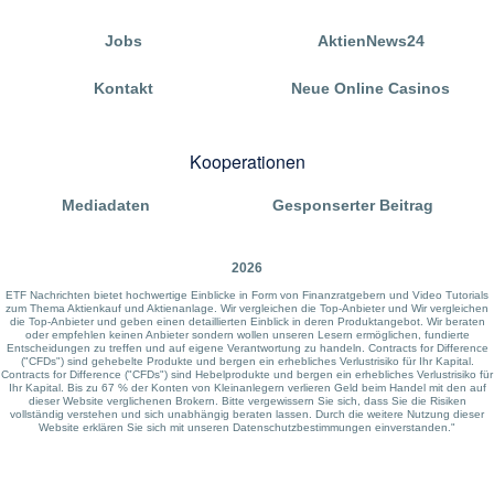
Jobs
AktienNews24
Kontakt
Neue Online Casinos
Kooperationen
Mediadaten
Gesponserter Beitrag
2026
ETF Nachrichten bietet hochwertige Einblicke in Form von Finanzratgebern und Video Tutorials
zum Thema Aktienkauf und Aktienanlage. Wir vergleichen die Top-Anbieter und Wir vergleichen
die Top-Anbieter und geben einen detaillierten Einblick in deren Produktangebot. Wir beraten
oder empfehlen keinen Anbieter sondern wollen unseren Lesern ermöglichen, fundierte
Entscheidungen zu treffen und auf eigene Verantwortung zu handeln. Contracts for Difference
("CFDs") sind gehebelte Produkte und bergen ein erhebliches Verlustrisiko für Ihr Kapital.
Contracts for Difference ("CFDs") sind Hebelprodukte und bergen ein erhebliches Verlustrisiko für
Ihr Kapital. Bis zu 67 % der Konten von Kleinanlegern verlieren Geld beim Handel mit den auf
dieser Website verglichenen Brokern. Bitte vergewissern Sie sich, dass Sie die Risiken
vollständig verstehen und sich unabhängig beraten lassen. Durch die weitere Nutzung dieser
Website erklären Sie sich mit unseren Datenschutzbestimmungen einverstanden."