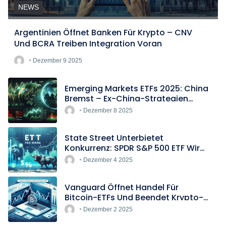
NEWS
Argentinien Öffnet Banken Für Krypto – CNV
Und BCRA Treiben Integration Voran
Dezember 9 2025
Emerging Markets ETFs 2025: China
Bremst – Ex-China-Strategien
Boomen
Dezember 8 2025
State Street Unterbietet
Konkurrenz: SPDR S&P 500 ETF Wird
Europas Günstigster Indextracker
Dezember 4 2025
Vanguard Öffnet Handel Für
Bitcoin-ETFs Und Beendet Krypto-
Blockade
Dezember 2 2025