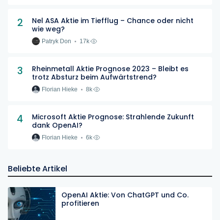
2
Nel ASA Aktie im Tiefflug – Chance oder nicht
wie weg?
Patryk Don
17k
3
Rheinmetall Aktie Prognose 2023 – Bleibt es
trotz Absturz beim Aufwärtstrend?
Florian Hieke
8k
4
Microsoft Aktie Prognose: Strahlende Zukunft
dank OpenAI?
Florian Hieke
6k
Beliebte Artikel
OpenAI Aktie: Von ChatGPT und Co.
profitieren